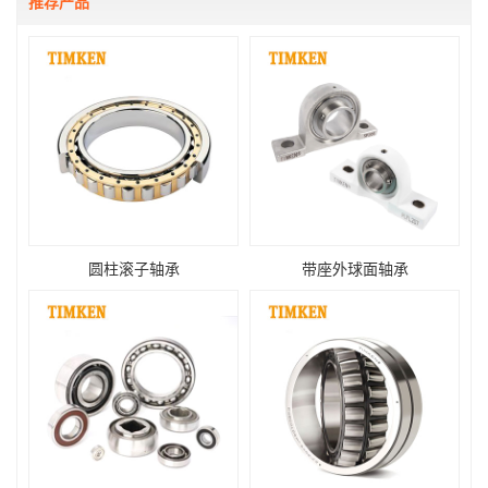
推荐产品
​圆柱滚子轴承
​带座外球面轴承