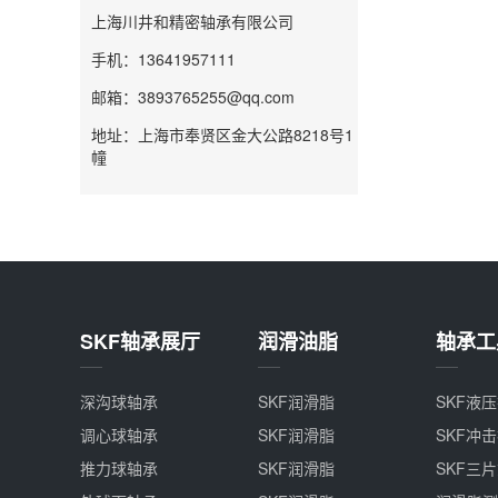
上海川井和精密轴承有限公司
手机：13641957111
邮箱：3893765255@qq.com
地址：上海市奉贤区金大公路8218号1
幢
SKF轴承展厅
润滑油脂
轴承工
深沟球轴承
SKF润滑脂
SKF液
调心球轴承
SKF润滑脂
SKF冲
推力球轴承
SKF润滑脂
SKF三