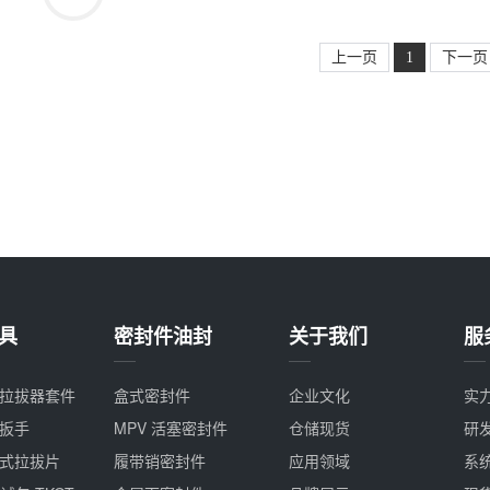
上一页
1
下一页
具
密封件油封
关于我们
服
压拉拔器套件
盒式密封件
企业文化
实
击扳手
MPV 活塞密封件
仓储现货
研
片式拉拔片
履带销密封件
应用领域
系